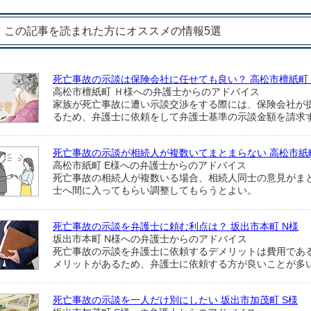
この記事を読まれた方にオススメの情報5選
死亡事故の示談は保険会社に任せても良い？ 高松市檀紙町
高松市檀紙町 Ｈ様への弁護士からのアドバイス
家族が死亡事故に遭い示談交渉をする際には、保険会社が
るため、弁護士に依頼をして弁護士基準の示談金額を請求
死亡事故の示談が相続人が複数いてまとまらない 高松市紙町
高松市紙町 E様への弁護士からのアドバイス
死亡事故の相続人が複数いる場合、相続人同士の意見がま
士へ間に入ってもらい調整してもらうとよい。
死亡事故の示談を弁護士に頼む利点は？ 坂出市本町 N様
坂出市本町 N様への弁護士からのアドバイス
死亡事故の示談を弁護士に依頼するデメリットは費用であ
メリットがあるため、弁護士に依頼する方が良いことが多
死亡事故の示談を一人だけ別にしたい 坂出市加茂町 S様