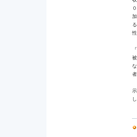
０
加
る
性
『
被
な
者
示
し