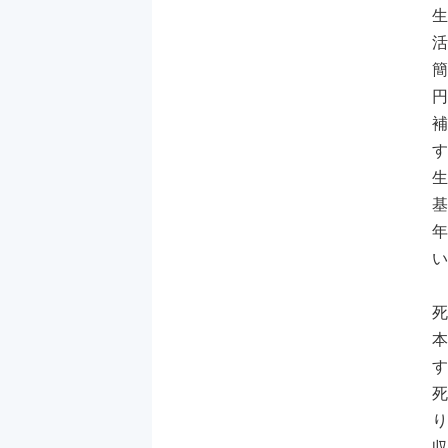
生
活
簡
円
補
す
生
基
年
い
死
本
す
死
り
収