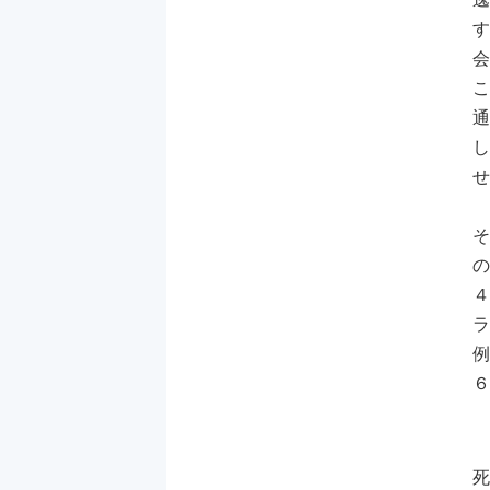
す
会
こ
通
し
せ
そ
の
４
ラ
例
６
死