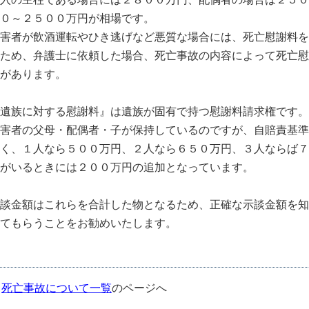
０～２５００万円が相場です。
害者が飲酒運転やひき逃げなど悪質な場合には、死亡慰謝料を
ため、弁護士に依頼した場合、死亡事故の内容によって死亡慰
があります。
遺族に対する慰謝料』は遺族が固有で持つ慰謝料請求権です。
害者の父母・配偶者・子が保持しているのですが、自賠責基準
く、１人なら５００万円、２人なら６５０万円、３人ならば７
がいるときには２００万円の追加となっています。
談金額はこれらを合計した物となるため、正確な示談金額を知
てもらうことをお勧めいたします。
死亡事故について一覧
のページへ