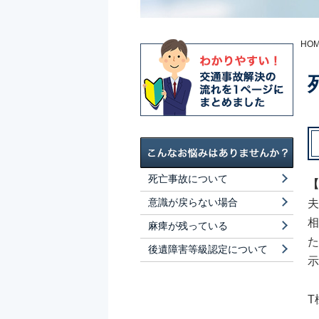
HO
死亡事故について
【
意識が戻らない場合
夫
相
麻痺が残っている
た
後遺障害等級認定について
示
T