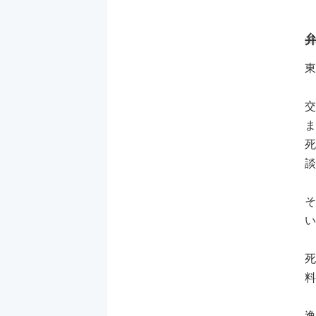
東
交
ま
死
談
そ
い
死
料
逸