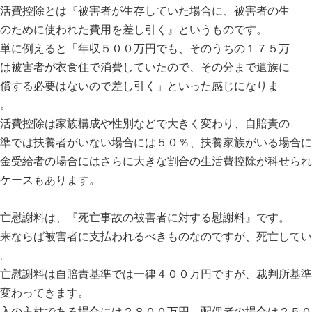
活費控除とは『被害者が生存していた場合に、被害者の生
のために使われた費用を差し引く』というものです。
単に例えると「年収５００万円でも、そのうちの１７５万
は被害者が衣食住で消費していたので、その分まで遺族に
償する必要はないので差し引く」といった感じになりま
。
活費控除は家族構成や性別などで大きく変わり、自賠責の
準では扶養者がいない場合には５０％、扶養家族がいる場合に
金受給者の場合にはさらに大きな割合の生活費控除が科せられ
ケースもあります。
亡慰謝料は、『死亡事故の被害者に対する慰謝料』です。
来ならば被害者に支払われるべきものなのですが、死亡してい
。
亡慰謝料は自賠責基準では一律４００万円ですが、裁判所基準
変わってきます。
入の主柱である場合には２８００万円、配偶者の場合は２５０